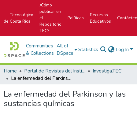
¿Cómo
publicar en
Tecnológico
Recursos
el
Políticas
Contácte
de Costa Rica
Educativos
Repositorio
TEC?
Communities
All of
Statistics
Log In
& Collections
DSpace
Home
Portal de Revistas del Instituto Tecnológico de Costa Rica
Investiga.TEC
La enfermedad del Parkinson y las sustancias químicas
La enfermedad del Parkinson y las
sustancias químicas