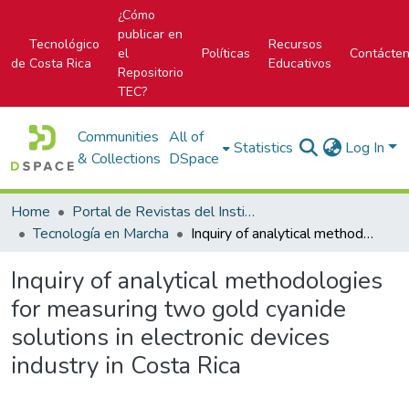
¿Cómo
publicar en
Tecnológico
Recursos
el
Políticas
Contácte
de Costa Rica
Educativos
Repositorio
TEC?
Communities
All of
Statistics
Log In
& Collections
DSpace
Home
Portal de Revistas del Instituto Tecnológico de Costa Rica
Tecnología en Marcha
Inquiry of analytical methodologies for measuring two gold cyanide solutions in electronic devices industry in Costa Rica
Inquiry of analytical methodologies
for measuring two gold cyanide
solutions in electronic devices
industry in Costa Rica