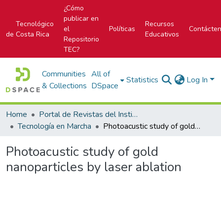
¿Cómo
publicar en
Tecnológico
Recursos
el
Políticas
Contácte
de Costa Rica
Educativos
Repositorio
TEC?
Communities
All of
Statistics
Log In
& Collections
DSpace
Home
Portal de Revistas del Instituto Tecnológico de Costa Rica
Tecnología en Marcha
Photoacustic study of gold nanoparticles by laser ablation
Photoacustic study of gold
nanoparticles by laser ablation