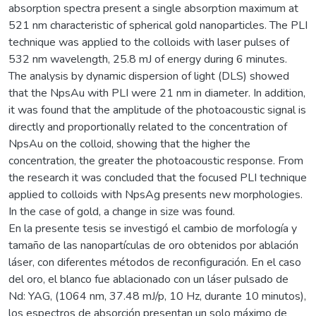
absorption spectra present a single absorption maximum at
521 nm characteristic of spherical gold nanoparticles. The PLI
technique was applied to the colloids with laser pulses of
532 nm wavelength, 25.8 mJ of energy during 6 minutes.
The analysis by dynamic dispersion of light (DLS) showed
that the NpsAu with PLI were 21 nm in diameter. In addition,
it was found that the amplitude of the photoacoustic signal is
directly and proportionally related to the concentration of
NpsAu on the colloid, showing that the higher the
concentration, the greater the photoacoustic response. From
the research it was concluded that the focused PLI technique
applied to colloids with NpsAg presents new morphologies.
In the case of gold, a change in size was found.
En la presente tesis se investigó el cambio de morfología y
tamaño de las nanopartículas de oro obtenidos por ablación
láser, con diferentes métodos de reconfiguración. En el caso
del oro, el blanco fue ablacionado con un láser pulsado de
Nd: YAG, (1064 nm, 37.48 mJ/p, 10 Hz, durante 10 minutos),
los espectros de absorción presentan un solo máximo de