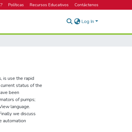
C?
Políticas
Recursos Educativos
Contáctenos
Log In
 is use the rapid
current status of the
 have been
rnators of pumps;
bView language.
Finally we discuss
e automation