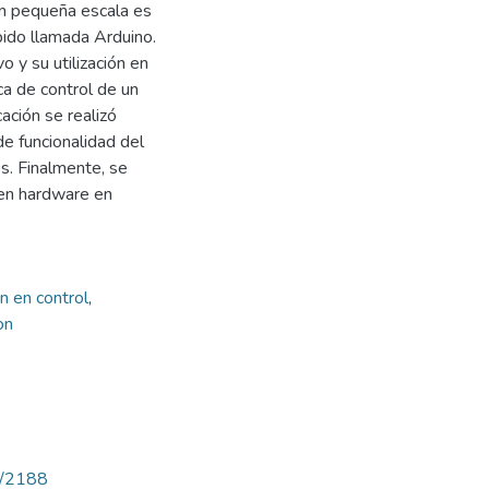
en pequeña escala es
pido llamada Arduino.
o y su utilización en
ca de control de un
ación se realizó
e funcionalidad del
s. Finalmente, se
pen hardware en
n en control
,
on
ew/2188