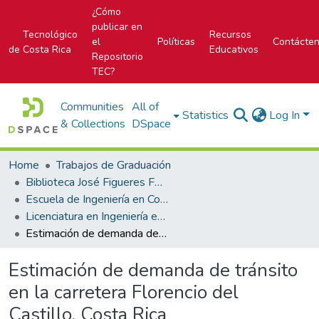
¿Cómo
publicar en
Tecnológico
Recursos
el
Políticas
Contácte
de Costa Rica
Educativos
Repositorio
TEC?
Communities
All of
Statistics
Log In
& Collections
DSpace
Home
Trabajos de Graduación
Biblioteca José Figueres Ferrer
Escuela de Ingeniería en Construcción
Licenciatura en Ingeniería en Construcción
Estimación de demanda de tránsito en la carretera Florencio del Castillo, Costa Rica
Estimación de demanda de tránsito
en la carretera Florencio del
Castillo, Costa Rica