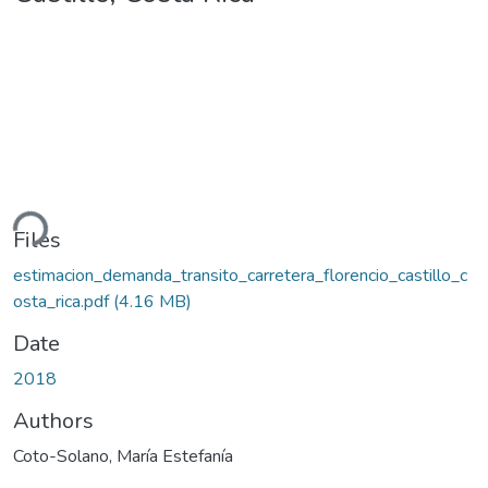
ding...
Files
estimacion_demanda_transito_carretera_florencio_castillo_c
osta_rica.pdf
(4.16 MB)
Date
2018
Authors
Coto-Solano, María Estefanía