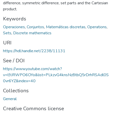
difference, symmetric difference, set parts and the Cartesian
product.
Keywords
Operaciones
,
Conjuntos
,
Matemáticas discretas
,
Operations
,
Sets
,
Discrete mathematics
URI
https://hdl.handle.net/2238/11131
See / DOI
https://www.youtube.com/watch?
v=l9JRWPO6OYo&list=PLkzvG4knsNz8tbQ5rDrhRSAdl0S
0vr6YZ&index=40
Collections
General
Creative Commons license