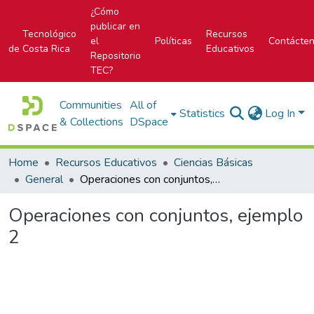
¿Cómo
publicar en
Tecnológico
Recursos
el
Políticas
Contácte
de Costa Rica
Educativos
Repositorio
TEC?
Communities
All of
Statistics
Log In
& Collections
DSpace
Home
Recursos Educativos
Ciencias Básicas
General
Operaciones con conjuntos, ejemplo 2
Operaciones con conjuntos, ejemplo
2