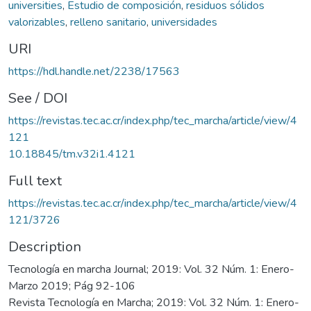
universities
,
Estudio de composición
,
residuos sólidos
valorizables
,
relleno sanitario
,
universidades
URI
https://hdl.handle.net/2238/17563
See / DOI
https://revistas.tec.ac.cr/index.php/tec_marcha/article/view/4
121
10.18845/tm.v32i1.4121
Full text
https://revistas.tec.ac.cr/index.php/tec_marcha/article/view/4
121/3726
Description
Tecnología en marcha Journal; 2019: Vol. 32 Núm. 1: Enero-
Marzo 2019; Pág 92-106
Revista Tecnología en Marcha; 2019: Vol. 32 Núm. 1: Enero-