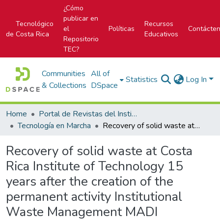
¿Cómo
publicar en
Tecnológico
Recursos
el
Políticas
Contácte
de Costa Rica
Educativos
Repositorio
TEC?
Communities
All of
Statistics
Log In
& Collections
DSpace
Home
Portal de Revistas del Instituto Tecnológico de Costa Rica
Tecnología en Marcha
Recovery of solid waste at Costa Rica Institute of Technology 15 years after the creation of the permanent activity Institutional Waste Management MADI
Recovery of solid waste at Costa
Rica Institute of Technology 15
years after the creation of the
permanent activity Institutional
Waste Management MADI