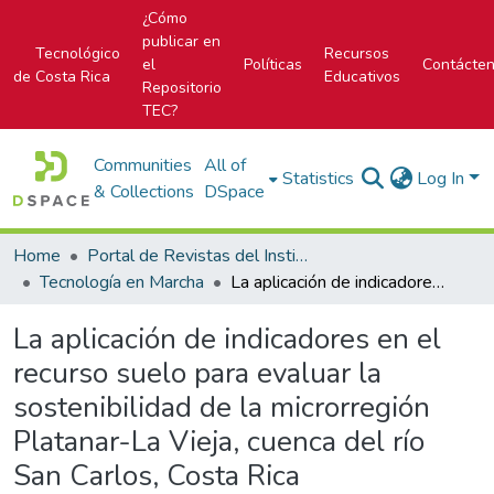
¿Cómo
publicar en
Tecnológico
Recursos
el
Políticas
Contácte
de Costa Rica
Educativos
Repositorio
TEC?
Communities
All of
Statistics
Log In
& Collections
DSpace
Home
Portal de Revistas del Instituto Tecnológico de Costa Rica
Tecnología en Marcha
La aplicación de indicadores en el recurso suelo para evaluar la sostenibilidad de la microrregión Platanar-La Vieja, cuenca del río San Carlos, Costa Rica
La aplicación de indicadores en el
recurso suelo para evaluar la
sostenibilidad de la microrregión
Platanar-La Vieja, cuenca del río
San Carlos, Costa Rica