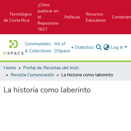
¿Cómo
publicar en
Tecnológico
Recursos
el
Políticas
Contácte
de Costa Rica
Educativos
Repositorio
TEC?
Communities
All of
Statistics
Log In
& Collections
DSpace
Home
Portal de Revistas del Instituto Tecnológico de Costa Rica
Revista Comunicación
La historia como laberinto
La historia como laberinto