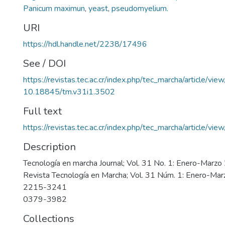
Panicum maximun
,
yeast
,
pseudomyelium.
URI
https://hdl.handle.net/2238/17496
See / DOI
https://revistas.tec.ac.cr/index.php/tec_marcha/article/vi
10.18845/tm.v31i1.3502
Full text
https://revistas.tec.ac.cr/index.php/tec_marcha/article/vi
Description
Tecnología en marcha Journal; Vol. 31 No. 1: Enero-Mar
Revista Tecnología en Marcha; Vol. 31 Núm. 1: Enero-M
2215-3241
0379-3982
Collections