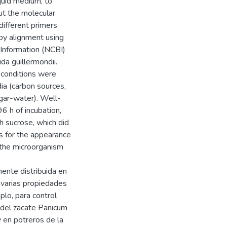
quid medium, to
ut the molecular
ifferent primers
y alignment using
 Information (NCBI)
da guillermondii.
 conditions were
ia (carbon sources,
gar-water). Well-
 h of incubation,
h sucrose, which did
s for the appearance
o the microorganism
ente distribuida en
n varias propiedades
plo, para control
r del zacate Panicum
y en potreros de la