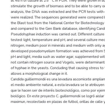
at 48 h of culture at 25 ° C in PDA. They were grown in li
stimulate the growth of biomass and to be able to carry o
analysis, the DNA was extracted and the PCR tests with d
were realized. The sequences generated were compared b
the Blast tool from the National Center for Biotechnology
and compared to the Gen Bank database, identifying Candi
Pseudohyphae induction was carried out. Different culture
tested: light, temperature and pH, and several culture med
nitrogen, medium poor in minerals and medium with only a
developed pseudomyelium formation was achieved from 96
pH and light, media such as water agar, supplemented wit
not contain nitrogen source and Vogels, were determinant
of hyphae in the yeasts. Concluding that causing stress t
allows a morphological change in it.
Candida guilliermondii es una levadura ascomicete ampliam
el medio ambiente natural, a esta levadura se le atribuye
que le hacen ser de interés biotecnológico, como por ejem
biológico. En este proyecto C. guillermondii se logró aisla
maximun, recolectado en plazas de futbol, orillas de calle 