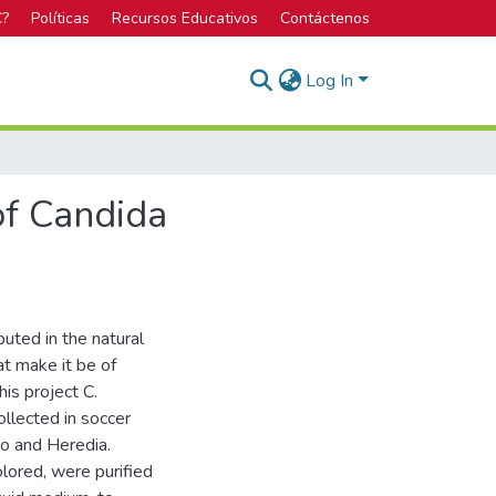
C?
Políticas
Recursos Educativos
Contáctenos
Log In
of Candida
buted in the natural
at make it be of
his project C.
llected in soccer
go and Heredia.
lored, were purified