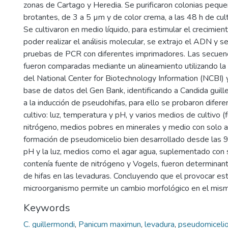
zonas de Cartago y Heredia. Se purificaron colonias peque
brotantes, de 3 a 5 µm y de color crema, a las 48 h de cu
Se cultivaron en medio líquido, para estimular el crecimie
poder realizar el análisis molecular, se extrajo el ADN y se
pruebas de PCR con diferentes imprimadores. Las secuen
fueron comparadas mediante un alineamiento utilizando la
del National Center for Biotechnology Information (NCBI) 
base de datos del Gen Bank, identificando a Candida guill
a la inducción de pseudohifas, para ello se probaron difer
cultivo: luz, temperatura y pH, y varios medios de cultivo 
nitrógeno, medios pobres en minerales y medio con solo a
formación de pseudomicelio bien desarrollado desde las 96
pH y la luz, medios como el agar agua, suplementado con 
contenía fuente de nitrógeno y Vogels, fueron determinant
de hifas en las levaduras. Concluyendo que el provocar est
microorganismo permite un cambio morfológico en el mis
Keywords
C. guillermondi
,
Panicum maximun
,
levadura
,
pseudomicelio