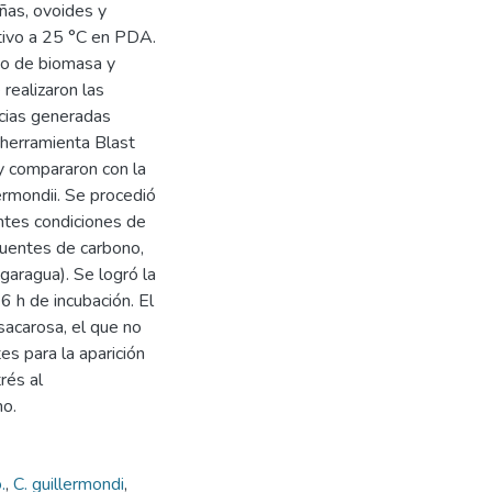
ñas, ovoides y
ltivo a 25 °C en PDA.
nto de biomasa y
 realizaron las
cias generadas
 herramienta Blast
y compararon con la
ermondii. Se procedió
entes condiciones de
(fuentes de carbono,
garagua). Se logró la
 h de incubación. El
sacarosa, el que no
es para la aparición
rés al
mo.
.
,
C. guillermondi
,