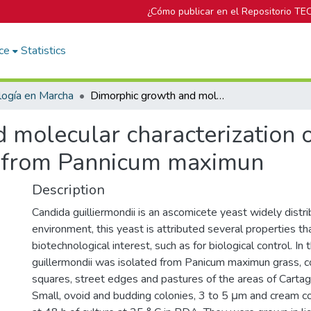
¿Cómo publicar en el Repositorio TE
ce
Statistics
logía en Marcha
Dimorphic growth and molecular characterization of Candida guillermondi isolated from Pannicum maximun
 molecular characterization 
d from Pannicum maximun
Description
Candida guilliermondii is an ascomicete yeast widely distri
environment, this yeast is attributed several properties th
biotechnological interest, such as for biological control. In t
guillermondii was isolated from Panicum maximun grass, co
squares, street edges and pastures of the areas of Carta
Small, ovoid and budding colonies, 3 to 5 μm and cream co