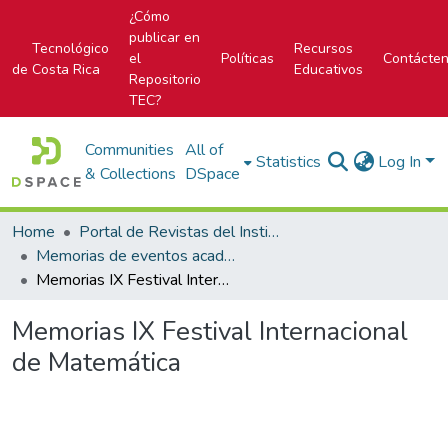
¿Cómo
publicar en
Tecnológico
Recursos
el
Políticas
Contácte
de Costa Rica
Educativos
Repositorio
TEC?
Communities
All of
Statistics
Log In
& Collections
DSpace
Home
Portal de Revistas del Instituto Tecnológico de Costa Rica
Memorias de eventos académicos TEC
Memorias IX Festival Internacional de Matemática
Memorias IX Festival Internacional
de Matemática