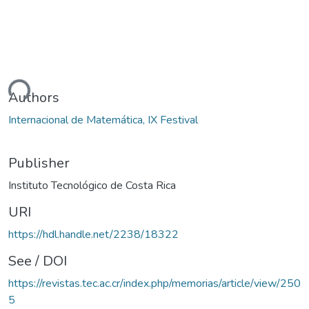
ding...
Authors
Internacional de Matemática, IX Festival
Publisher
Instituto Tecnológico de Costa Rica
URI
https://hdl.handle.net/2238/18322
See / DOI
https://revistas.tec.ac.cr/index.php/memorias/article/view/250
5