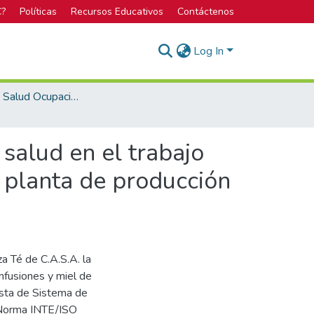
C?
Políticas
Recursos Educativos
Contáctenos
Log In
Maestría en Salud Ocupacional con énfasis en Higiene Ambiental
salud en el trabajo
 planta de producción
a Té de C.A.S.A. la
infusiones y miel de
esta de Sistema de
a Norma INTE/ISO