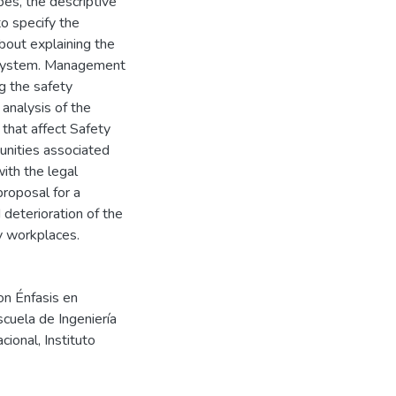
pes, the descriptive
o specify the
about explaining the
d System. Management
g the safety
 analysis of the
 that affect Safety
unities associated
ith the legal
proposal for a
deterioration of the
y workplaces.
on Énfasis en
scuela de Ingeniería
ional, Instituto