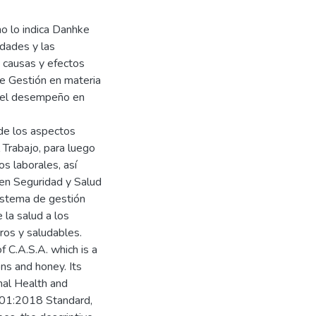
mo lo indica Danhke
edades y las
as causas y efectos
e Gestión en materia
ar el desempeño en
 de los aspectos
 Trabajo, para luego
s laborales, así
 en Seguridad y Salud
sistema de gestión
 la salud a los
ros y saludables.
 C.A.S.A. which is a
ns and honey. Its
nal Health and
01:2018 Standard,