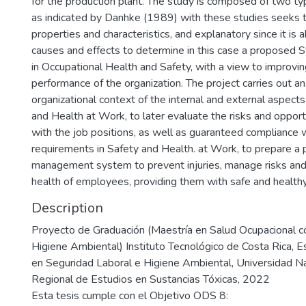
for the production plant. The study is composed of two ty
as indicated by Danhke (1989) with these studies seeks t
properties and characteristics, and explanatory since it is 
causes and effects to determine in this case a propose
in Occupational Health and Safety, with a view to improvin
performance of the organization. The project carries out an
organizational context of the internal and external aspects
and Health at Work, to later evaluate the risks and opport
with the job positions, as well as guaranteed compliance w
requirements in Safety and Health. at Work, to prepare a 
management system to prevent injuries, manage risks and 
health of employees, providing them with safe and health
Description
Proyecto de Graduación (Maestría en Salud Ocupacional c
Higiene Ambiental) Instituto Tecnológico de Costa Rica, E
en Seguridad Laboral e Higiene Ambiental, Universidad Nac
Regional de Estudios en Sustancias Tóxicas, 2022
Esta tesis cumple con el Objetivo ODS 8: