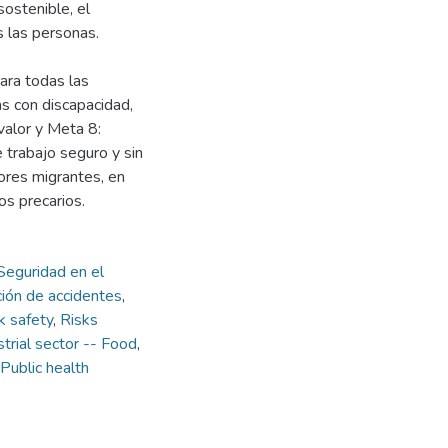
ostenible, el
s las personas.
ara todas las
as con discapacidad,
valor y Meta 8:
 trabajo seguro y sin
dores migrantes, en
os precarios.
Seguridad en el
ión de accidentes
,
 safety
,
Risks
strial sector -- Food
,
Public health