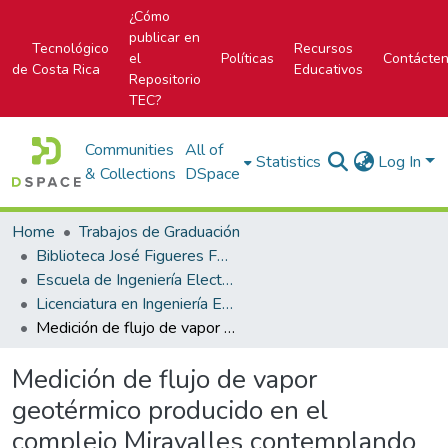
¿Cómo
publicar en
Tecnológico
Recursos
el
Políticas
Contácte
de Costa Rica
Educativos
Repositorio
TEC?
Communities
All of
Statistics
Log In
& Collections
DSpace
Home
Trabajos de Graduación
Biblioteca José Figueres Ferrer
Escuela de Ingeniería Electrónica
Licenciatura en Ingeniería Electrónica
Medición de flujo de vapor geotérmico producido en el complejo Miravalles contemplando variaciones de temperatura, presión y diferencial de presión
Medición de flujo de vapor
geotérmico producido en el
complejo Miravalles contemplando