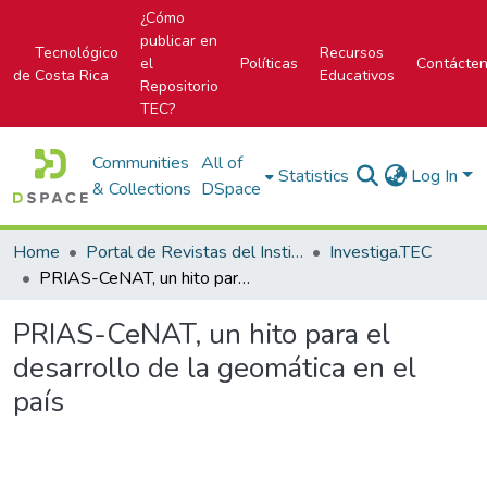
¿Cómo
publicar en
Tecnológico
Recursos
el
Políticas
Contácte
de Costa Rica
Educativos
Repositorio
TEC?
Communities
All of
Statistics
Log In
& Collections
DSpace
Home
Portal de Revistas del Instituto Tecnológico de Costa Rica
Investiga.TEC
PRIAS-CeNAT, un hito para el desarrollo de la geomática en el país
PRIAS-CeNAT, un hito para el
desarrollo de la geomática en el
país