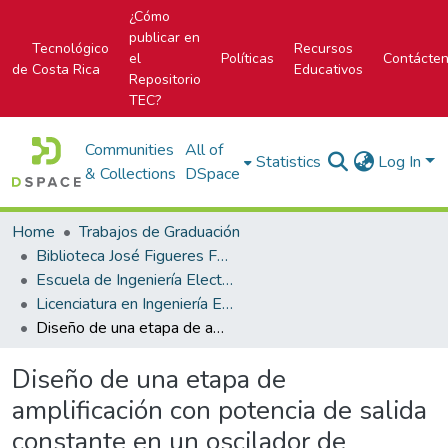
¿Cómo
publicar en
Tecnológico
Recursos
el
Políticas
Contácte
de Costa Rica
Educativos
Repositorio
TEC?
Communities
All of
Statistics
Log In
& Collections
DSpace
Home
Trabajos de Graduación
Biblioteca José Figueres Ferrer
Escuela de Ingeniería Electrónica
Licenciatura en Ingeniería Electrónica
Diseño de una etapa de amplificación con potencia de salida constante en un oscilador de frecuencia variable para espectroscopia por impedancia eléctrica.
Diseño de una etapa de
amplificación con potencia de salida
constante en un oscilador de