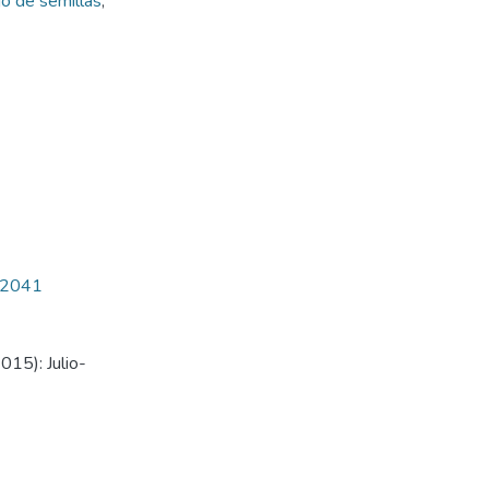
o de semillas
,
9/2041
015): Julio-