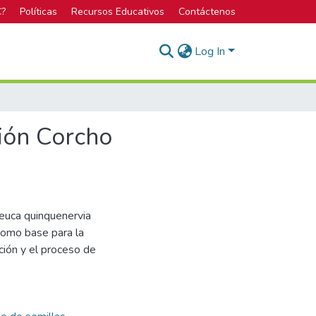
C?
Políticas
Recursos Educativos
Contáctenos
Log In
ción Corcho
leuca quinquenervia
 como base para la
ación y el proceso de