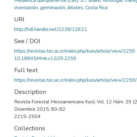
Melaleuca quinquenervia (Cav.) S.T. Blake
,
fenología
,
manej
viverización
,
germinación
,
árboles
,
Costa Rica
URI
http://hdl.handle.net/2238/12621
See / DOI
https://revistas.tec.ac.cr/index.php/kuru/article/view/2259
10.18845/rfmk.v12i29.2259
Full text
https://revistas.tec.ac.cr/index.php/kuru/article/view/225
Description
Revista Forestal Mesoamericana Kurú; Vol. 12 Núm. 29 (2
Diciembre 2015; 80-82
2215-2504
Collections