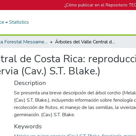
¿Cómo publicar en el Repositorio TE
ce
Statistics
Revista Forestal Mesoamericana Kurú
Árboles del Valle Central de Costa Rica: reproducción Corcho (Melaleuca quinquenervia (Cav.) S.T. Blake.)
tral de Costa Rica: reproduc
ia (Cav.) S.T. Blake.)
Description
Se presenta una breve descripción del árbol corcho (Mela
(Cav.) S.T. Blake.), incluyendo información sobre fenología
recolección de frutos, el manejo de las semillas, la viveriz
germinación. (Cav.) S.T. Blake.
Keywords