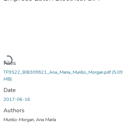
Loading...
Files
TF9522_BIB309821_Ana_Maria_Murillo_Morgan.pdf
(5.09
MB)
Date
2017-06-16
Authors
Murillo-Morgan, Ana María