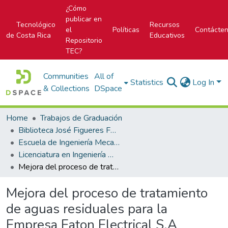
¿Cómo
publicar en
Tecnológico
Recursos
el
Políticas
Contácte
de Costa Rica
Educativos
Repositorio
TEC?
Communities
All of
Statistics
Log In
& Collections
DSpace
Home
Trabajos de Graduación
Biblioteca José Figueres Ferrer
Escuela de Ingeniería Mecatrónica (antes era Área Académica de Ingeniería Mecatrónica)
Licenciatura en Ingeniería Mecatrónica
Mejora del proceso de tratamiento de aguas residuales para la Empresa Eaton Electrical S.A
Mejora del proceso de tratamiento
de aguas residuales para la
Empresa Eaton Electrical S.A