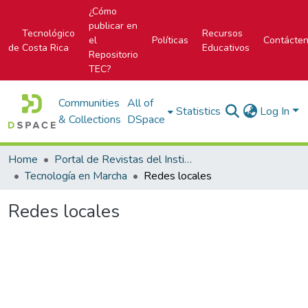
¿Cómo
publicar en
Tecnológico
Recursos
el
Políticas
Contácte
de Costa Rica
Educativos
Repositorio
TEC?
Communities
All of
Statistics
Log In
& Collections
DSpace
Home
Portal de Revistas del Instituto Tecnológico de Costa Rica
Tecnología en Marcha
Redes locales
Redes locales