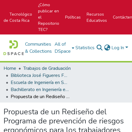
¿Cómo
publicar en
Tecnológico
Recursos
el
Políticas
Contácte
de Costa Rica
Educativos
Repositorio
TEC?
Communities
All of
Statistics
Log In
& Collections
DSpace
Home
Trabajos de Graduación
Biblioteca José Figueres Ferrer
Escuela de Ingeniería en Seguridad Laboral e Higiene Ambiental
Bachillerato en Ingeniería en Seguridad Laboral e Higiene Ambiental
Propuesta de un Rediseño del Programa de prevención de riesgos ergonómicos para los trabajadores de las líneas de producción del área IV sets de la empresa Baxter, Cartago.
Propuesta de un Rediseño del
Programa de prevención de riesgos
ergonómicos para los trabajadores