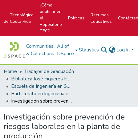
¿Cómo
publicar en
Tecnológico
Recursos
el
Políticas
Contácte
de Costa Rica
Educativos
Repositorio
TEC?
Communities
All of
Statistics
Log In
& Collections
DSpace
Home
Trabajos de Graduación
Biblioteca José Figueres Ferrer
Escuela de Ingeniería en Seguridad Laboral e Higiene Ambiental
Bachillerato en Ingeniería en Seguridad Laboral e Higiene Ambiental
Investigación sobre prevención de riesgos laborales en la planta de producción.
Investigación sobre prevención de
riesgos laborales en la planta de
producción.