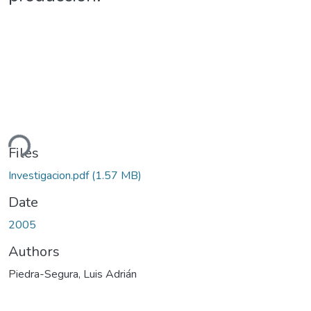
ding...
Files
Investigacion.pdf
(1.57 MB)
Date
2005
Authors
Piedra-Segura, Luis Adrián