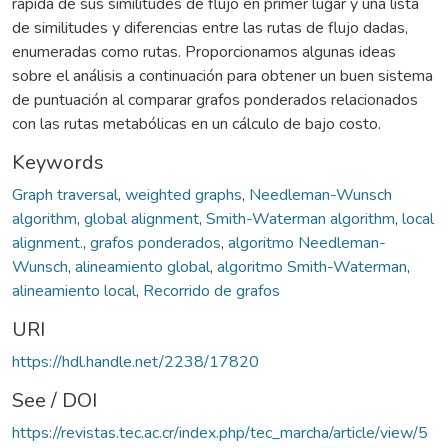
rápida de sus similitudes de flujo en primer lugar y una lista
de similitudes y diferencias entre las rutas de flujo dadas,
enumeradas como rutas. Proporcionamos algunas ideas
sobre el análisis a continuación para obtener un buen sistema
de puntuación al comparar grafos ponderados relacionados
con las rutas metabólicas en un cálculo de bajo costo.
Keywords
Graph traversal
,
weighted graphs
,
Needleman-Wunsch
algorithm
,
global alignment
,
Smith-Waterman algorithm
,
local
alignment.
,
grafos ponderados
,
algoritmo Needleman-
Wunsch
,
alineamiento global
,
algoritmo Smith-Waterman
,
alineamiento local
,
Recorrido de grafos
URI
https://hdl.handle.net/2238/17820
See / DOI
https://revistas.tec.ac.cr/index.php/tec_marcha/article/view/5