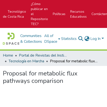
¿Cómo
publicar en
Tecnológico
Recursos
el
Políticas
Contácte
de Costa Rica
Educativos
Repositorio
TEC?
Communities
All of
Statistics
Log In
& Collections
DSpace
Home
Portal de Revistas del Instituto Tecnológico de Costa Rica
Tecnología en Marcha
Proposal for metabolic flux pathways comparison
Proposal for metabolic flux
pathways comparison