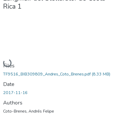
Rica 1
Loading...
Files
TF9516_BIB309809_Andres_Coto_Brenes.pdf
(8.33 MB)
Date
2017-11-16
Authors
Coto-Brenes, Andrés Felipe