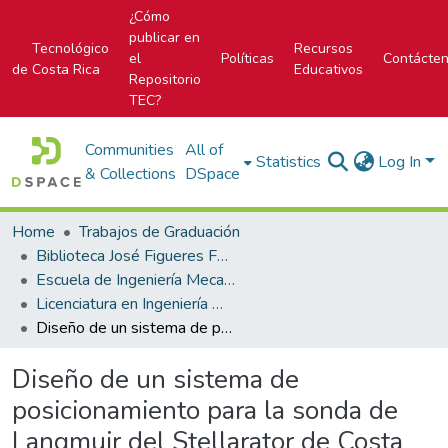
¿Cómo
publicar en
Tecnológico
Recursos
el
Políticas
Contácte
de Costa Rica
Educativos
Repositorio
TEC?
Communities
All of
Statistics
Log In
& Collections
DSpace
Home
Trabajos de Graduación
Biblioteca José Figueres Ferrer
Escuela de Ingeniería Mecatrónica (antes era Área Académica de Ingeniería Mecatrónica)
Licenciatura en Ingeniería Mecatrónica
Diseño de un sistema de posicionamiento para la sonda de Langmuir del Stellarator de Costa Rica 1
Diseño de un sistema de
posicionamiento para la sonda de
Langmuir del Stellarator de Costa