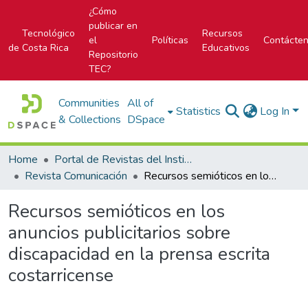
¿Cómo
publicar en
Tecnológico
Recursos
el
Políticas
Contácte
de Costa Rica
Educativos
Repositorio
TEC?
Communities
All of
Statistics
Log In
& Collections
DSpace
Home
Portal de Revistas del Instituto Tecnológico de Costa Rica
Revista Comunicación
Recursos semióticos en los anuncios publicitarios sobre discapacidad en la prensa escrita costarricense
Recursos semióticos en los
anuncios publicitarios sobre
discapacidad en la prensa escrita
costarricense