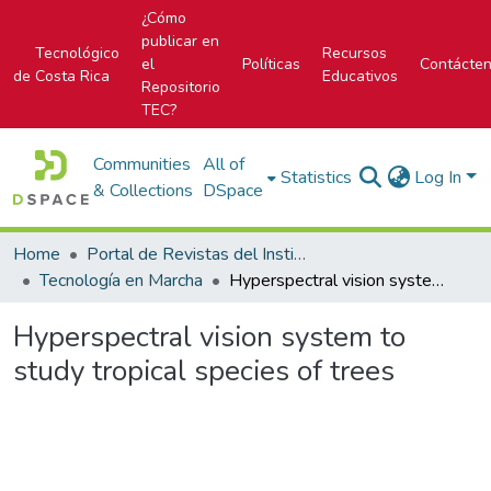
¿Cómo
publicar en
Tecnológico
Recursos
el
Políticas
Contácte
de Costa Rica
Educativos
Repositorio
TEC?
Communities
All of
Statistics
Log In
& Collections
DSpace
Home
Portal de Revistas del Instituto Tecnológico de Costa Rica
Tecnología en Marcha
Hyperspectral vision system to study tropical species of trees
Hyperspectral vision system to
study tropical species of trees