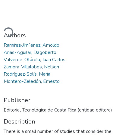
ading...
Authors
Ramírez-Jim´enez, Arnoldo
Arias-Aguilar, Dagoberto
Valverde-Otárola, Juan Carlos
Zamora-Villalobos, Nelson
Rodríguez-Solís, María
Montero-Zeledón, Ernesto
Publisher
Editorial Tecnológica de Costa Rica (entidad editora)
Description
There is a small number of studies that consider the