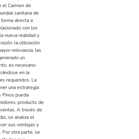
n el Carmen de
undial sanitaria de
forma directa e
elacionado con los
a nueva realidad y
zón, la utilización
ayor relevancia, las
generado un
anto, es necesario
trándose en la
tes requeridos. La
oner una estrategia
s Pinos pueda
midores, producto de
ventas. A través de
io, se analiza el
cer sus ventajas y
 Por otra parte, se