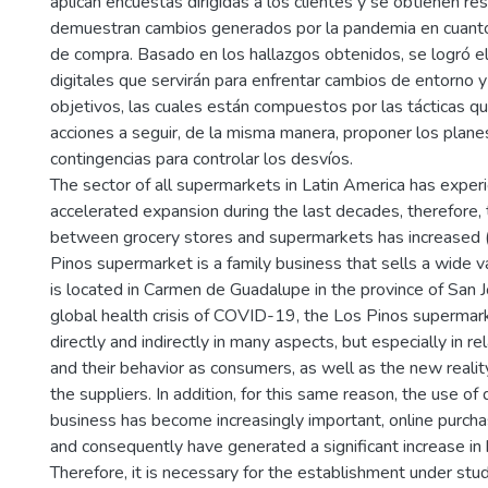
aplican encuestas dirigidas a los clientes y se obtienen r
demuestran cambios generados por la pandemia en cuant
de compra. Basado en los hallazgos obtenidos, se logró e
digitales que servirán para enfrentar cambios de entorno y
objetivos, las cuales están compuestos por las tácticas q
acciones a seguir, de la misma manera, proponer los plane
contingencias para controlar los desvíos.
The sector of all supermarkets in Latin America has exper
accelerated expansion during the last decades, therefore,
between grocery stores and supermarkets has increased
Pinos supermarket is a family business that sells a wide va
is located in Carmen de Guadalupe in the province of San 
global health crisis of COVID-19, the Los Pinos supermark
directly and indirectly in many aspects, but especially in r
and their behavior as consumers, as well as the new realit
the suppliers. In addition, for this same reason, the use of 
business has become increasingly important, online purch
and consequently have generated a significant increase in
Therefore, it is necessary for the establishment under stu