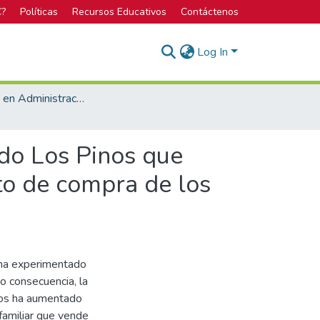
C?
Políticas
Recursos Educativos
Contáctenos
Log In
Bachillerato en Administración de Empresas
ado Los Pinos que
to de compra de los
 ha experimentado
o consecuencia, la
dos ha aumentado
amiliar que vende