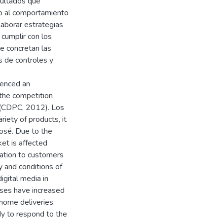
esultados que
o al comportamiento
laborar estrategias
 cumplir con los
ue concretan las
s de controles y
ienced an
 the competition
 (CDPC, 2012). Los
riety of products, it
José. Due to the
et is affected
elation to customers
y and conditions of
digital media in
ases have increased
 home deliveries.
dy to respond to the