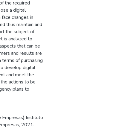
 of the required
ose a digital
 face changes in
d thus maintain and
rt the subject of
t is analyzed to
aspects that can be
mers and results are
 terms of purchasing
to develop digital
ment and meet the
 the actions to be
gency plans to
e Empresas) Instituto
 Empresas, 2021.