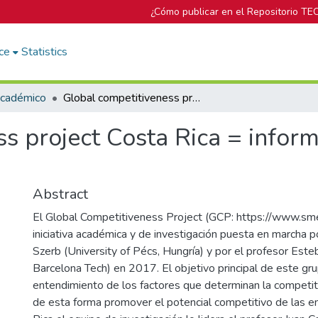
¿Cómo publicar en el Repositorio TE
ce
Statistics
Académico
Global competitiveness project Costa Rica = informe de competitividad empresarial Cartago
s project Costa Rica = infor
Abstract
El Global Competitiveness Project (GCP: https://www.sm
iniciativa académica y de investigación puesta en marcha p
Szerb (University of Pécs, Hungría) y por el profesor Es
Barcelona Tech) en 2017. El objetivo principal de este grup
entendimiento de los factores que determinan la competiti
de esta forma promover el potencial competitivo de las 