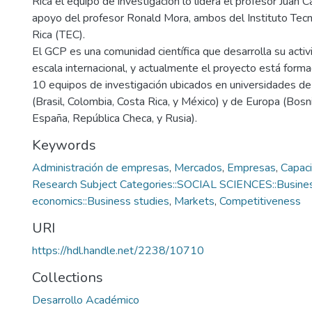
Rica el equipo de investigación lo lidera el profesor Juan C
apoyo del profesor Ronald Mora, ambos del Instituto Tec
Rica (TEC).
El GCP es una comunidad científica que desarrolla su activ
escala internacional, y actualmente el proyecto está forma
10 equipos de investigación ubicados en universidades de
(Brasil, Colombia, Costa Rica, y México) y de Europa (Bosni
España, República Checa, y Rusia).
Keywords
Administración de empresas
,
Mercados
,
Empresas
,
Capaci
Research Subject Categories::SOCIAL SCIENCES::Busine
economics::Business studies
,
Markets
,
Competitiveness
URI
https://hdl.handle.net/2238/10710
Collections
Desarrollo Académico