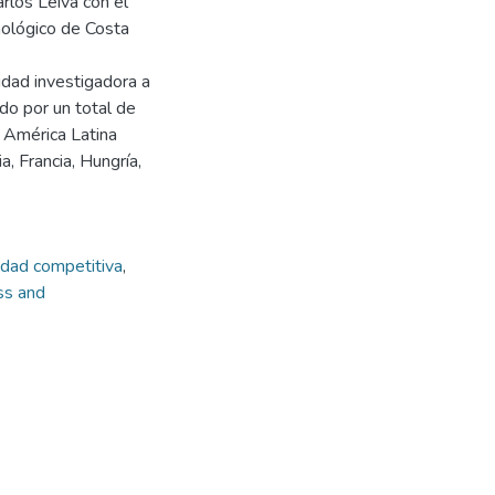
arlos Leiva con el
nológico de Costa
idad investigadora a
do por un total de
 América Latina
a, Francia, Hungría,
dad competitiva
,
ss and