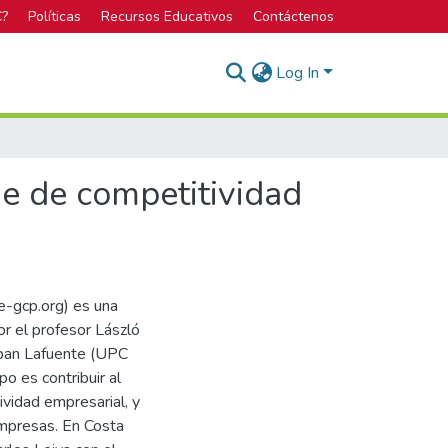
C?
Políticas
Recursos Educativos
Contáctenos
Log In
me de competitividad
e-gcp.org) es una
or el profesor László
teban Lafuente (UPC
o es contribuir al
vidad empresarial, y
empresas. En Costa