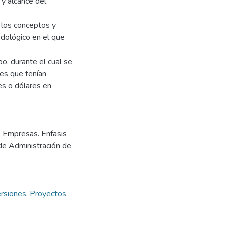
 y alcance del
 los conceptos y
dológico en el que
po, durante el cual se
des que tenían
es o dólares en
e Empresas. Enfasis
 de Administración de
ersiones
,
Proyectos