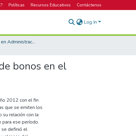
C?
Políticas
Recursos Educativos
Contáctenos
Log In
Licenciatura en Administración de Empresas
 de bonos en el
año 2012 con el fin
las que se emiten los
 su relación con la
e para ese período.
 se definió el