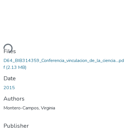
ding...
Files
D64_BIB314359_Conferencia_vinculacion_de_la_ciencia....pd
f
(2.13 MB)
Date
2015
Authors
Montero-Campos, Virginia
Publisher