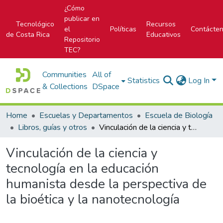
¿Cómo
publicar en
Tecnológico
Recursos
el
Políticas
Contácte
de Costa Rica
Educativos
Repositorio
TEC?
Communities
All of
Statistics
Log In
& Collections
DSpace
Home
Escuelas y Departamentos
Escuela de Biología
Libros, guías y otros
Vinculación de la ciencia y tecnología en la educación humanista desde la perspectiva de la bioética y la nanotecnología
Vinculación de la ciencia y
tecnología en la educación
humanista desde la perspectiva de
la bioética y la nanotecnología