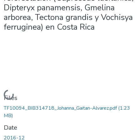
Dipteryx panamensis, Gmelina
arborea, Tectona grandis y Vochisya
ferruginea) en Costa Rica
Loading...
Files
TF10094_BIB314718_Johanna_Gaitan-Alvarez.pdf
(1.23
MB)
Date
2016-12