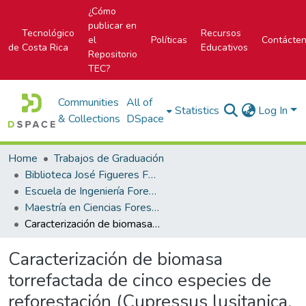
¿Cómo
publicar en
Tecnológico
Recursos
el
Políticas
Contácte
de Costa Rica
Educativos
Repositorio
TEC?
Communities
All of
Statistics
Log In
& Collections
DSpace
Home
Trabajos de Graduación
Biblioteca José Figueres Ferrer
Escuela de Ingeniería Forestal
Maestría en Ciencias Forestales
Caracterización de biomasa torrefactada de cinco especies de reforestación (Cupressus lusitanica, Dipteryx panamensis, Gmelina arborea, Tectona grandis y Vochisya ferruginea) en Costa Rica
Caracterización de biomasa
torrefactada de cinco especies de
reforestación (Cupressus lusitanica,