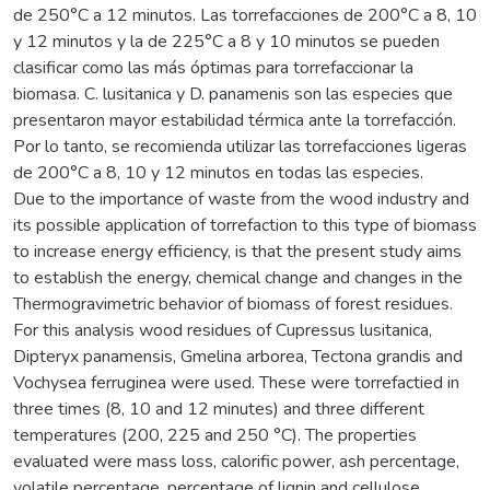
de 250°C a 12 minutos. Las torrefacciones de 200°C a 8, 10
y 12 minutos y la de 225°C a 8 y 10 minutos se pueden
clasificar como las más óptimas para torrefaccionar la
biomasa. C. lusitanica y D. panamenis son las especies que
presentaron mayor estabilidad térmica ante la torrefacción.
Por lo tanto, se recomienda utilizar las torrefacciones ligeras
de 200°C a 8, 10 y 12 minutos en todas las especies.
Due to the importance of waste from the wood industry and
its possible application of torrefaction to this type of biomass
to increase energy efficiency, is that the present study aims
to establish the energy, chemical change and changes in the
Thermogravimetric behavior of biomass of forest residues.
For this analysis wood residues of Cupressus lusitanica,
Dipteryx panamensis, Gmelina arborea, Tectona grandis and
Vochysea ferruginea were used. These were torrefactied in
three times (8, 10 and 12 minutes) and three different
temperatures (200, 225 and 250 °C). The properties
evaluated were mass loss, calorific power, ash percentage,
volatile percentage, percentage of lignin and cellulose,