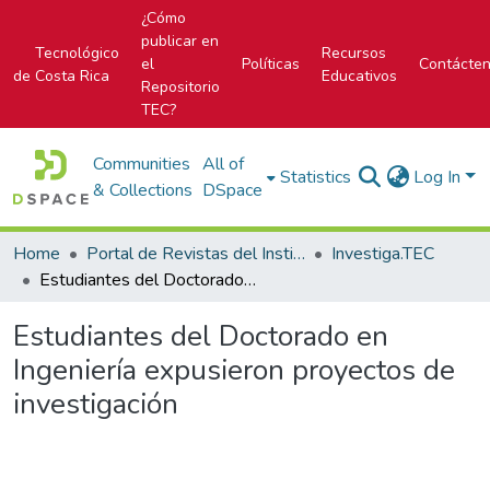
¿Cómo
publicar en
Tecnológico
Recursos
el
Políticas
Contácte
de Costa Rica
Educativos
Repositorio
TEC?
Communities
All of
Statistics
Log In
& Collections
DSpace
Home
Portal de Revistas del Instituto Tecnológico de Costa Rica
Investiga.TEC
Estudiantes del Doctorado en Ingeniería expusieron proyectos de investigación
Estudiantes del Doctorado en
Ingeniería expusieron proyectos de
investigación