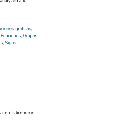
analyzed and
ciones graficas
,
 Funciones
,
Graphs -
ns
,
Signs --
item's license is