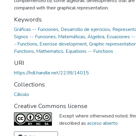
complemented by some algebraic developments that are 
compared with their graphical representation.
Keywords
Gráficas -- Funciones
,
Desarrollo de ejercicios
,
Representa
Signos -- Funciones
,
Matemáticas
,
Álgebra
,
Ecuaciones --
- Functions
,
Exercise development
,
Graphic representatio
Functions
,
Mathematics
,
Equations -- Functions
URI
https://hdl.handle.net/2238/14015
Collections
Cálculo
Creative Commons license
Except where otherwised noted, this 
described as
acceso abierto