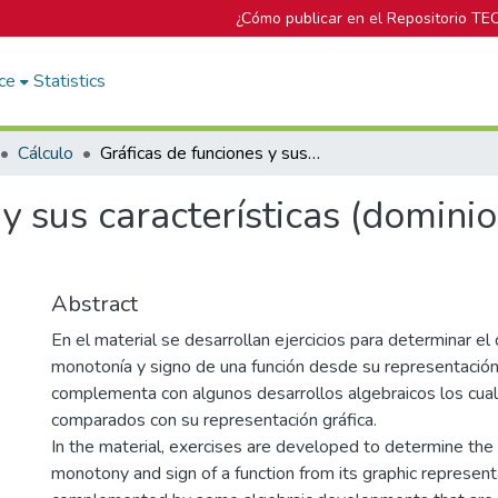
¿Cómo publicar en el Repositorio TE
ce
Statistics
Cálculo
Gráficas de funciones y sus características (dominio, ámbito, monotonía, signo)
y sus características (domini
Abstract
En el material se desarrollan ejercicios para determinar el
monotonía y signo de una función desde su representación
complementa con algunos desarrollos algebraicos los cual
comparados con su representación gráfica.
In the material, exercises are developed to determine the
monotony and sign of a function from its graphic representati