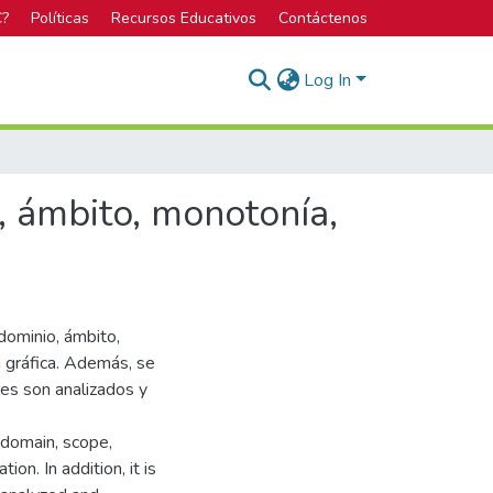
C?
Políticas
Recursos Educativos
Contáctenos
Log In
o, ámbito, monotonía,
 dominio, ámbito,
 gráfica. Además, se
es son analizados y
 domain, scope,
on. In addition, it is