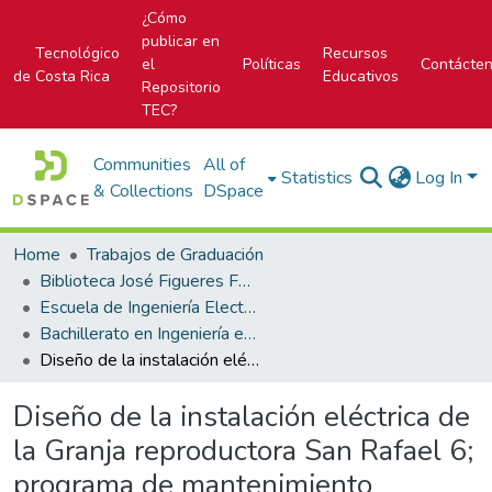
¿Cómo
publicar en
Tecnológico
Recursos
el
Políticas
Contácte
de Costa Rica
Educativos
Repositorio
TEC?
Communities
All of
Statistics
Log In
& Collections
DSpace
Home
Trabajos de Graduación
Biblioteca José Figueres Ferrer
Escuela de Ingeniería Electromecánica
Bachillerato en Ingeniería en Mantenimiento Industrial
Diseño de la instalación eléctrica de la Granja reproductora San Rafael 6; programa de mantenimiento preventivo para el centro de incubación “Incubadora 2000”.
Diseño de la instalación eléctrica de
la Granja reproductora San Rafael 6;
programa de mantenimiento