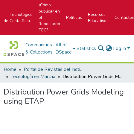
¿Cómo
publicar en
Tecnológico
Recursos
el
Políticas
Contácte
de Costa Rica
Educativos
Repositorio
TEC?
Communities
All of
Statistics
Log In
& Collections
DSpace
Home
Portal de Revistas del Instituto Tecnológico de Costa Rica
Tecnología en Marcha
Distribution Power Grids Modeling using ETAP
Distribution Power Grids Modeling
using ETAP