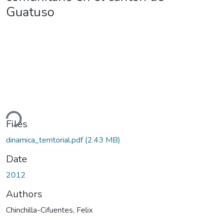
Guatuso
ding...
Files
dinamica_territorial.pdf
(2.43 MB)
Date
2012
Authors
Chinchilla-Cifuentes, Felix