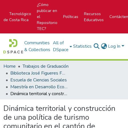
¿Cómo
publicar en
Tecnológico
Recursos
el
Políticas
Contácte
de Costa Rica
Educativos
Repositorio
TEC?
Communities
All of
Statistics
Log In
& Collections
DSpace
Home
Trabajos de Graduación
Biblioteca José Figueres Ferrer
Escuela de Ciencias Sociales
Maestría en Desarrollo Económico Local
Dinámica territorial y construcción de una política de turismo comunitario en el cantón de Guatuso
Dinámica territorial y construcción
de una política de turismo
comunitario en el cantón de