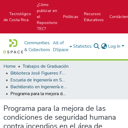
¿Cómo
publicar en
Tecnológico
Recursos
el
Políticas
Contácte
de Costa Rica
Educativos
Repositorio
TEC?
Communities
All of
Statistics
Log In
& Collections
DSpace
Home
Trabajos de Graduación
Biblioteca José Figueres Ferrer
Escuela de Ingeniería en Seguridad Laboral e Higiene Ambiental
Bachillerato en Ingeniería en Seguridad Laboral e Higiene Ambiental
Programa para la mejora de las condiciones de seguridad humana contra incendios en el área de producción de la empresa Agrep Forestal S.A., en Muelle de San Carlos
Programa para la mejora de las
condiciones de seguridad humana
contra incendios en el área de