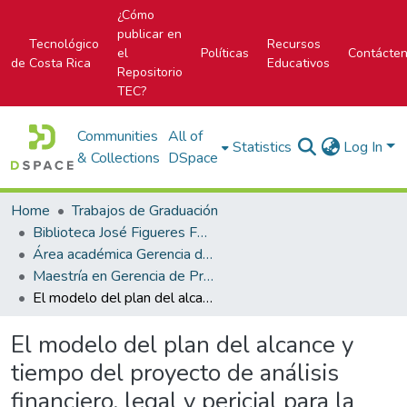
¿Cómo
publicar en
Tecnológico
Recursos
el
Políticas
Contácte
de Costa Rica
Educativos
Repositorio
TEC?
Communities
All of
Statistics
Log In
& Collections
DSpace
Home
Trabajos de Graduación
Biblioteca José Figueres Ferrer
Área académica Gerencia de Proyectos
Maestría en Gerencia de Proyectos
El modelo del plan del alcance y tiempo del proyecto de análisis financiero, legal y pericial para la compra de un proyecto de construcción en un fondo de desarrollo inmobiliario
El modelo del plan del alcance y
tiempo del proyecto de análisis
financiero, legal y pericial para la