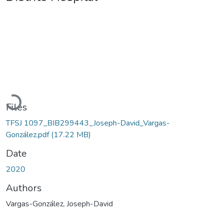
Loading...
Files
TFSJ 1097_BIB299443_Joseph-David_Vargas-
González.pdf
(17.22 MB)
Date
2020
Authors
Vargas-González, Joseph-David