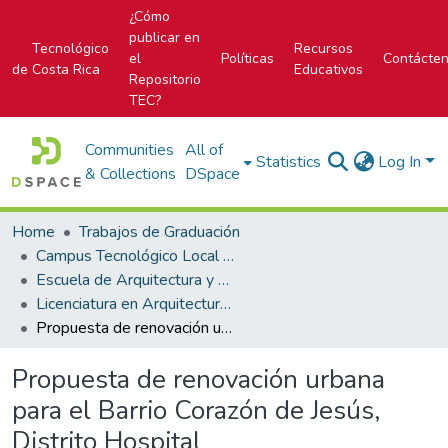
¿Cómo
publicar en
Tecnológico
Recursos
el
Políticas
Contácte
de Costa Rica
Educativos
Repositorio
TEC?
Communities
All of
Statistics
Log In
& Collections
DSpace
Home
Trabajos de Graduación
Campus Tecnológico Local San José
Escuela de Arquitectura y Urbanismo
Licenciatura en Arquitectura y Urbanismo
Propuesta de renovación urbana para el Barrio Corazón de Jesús, Distrito Hospital
Propuesta de renovación urbana
para el Barrio Corazón de Jesús,
Distrito Hospital