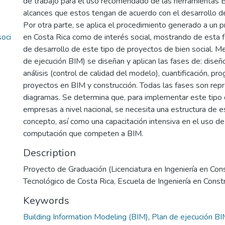
de trabajo para el uso recomendado de las herramientas 
alcances que estos tengan de acuerdo con el desarrollo de
Por otra parte, se aplica el procedimiento generado a un 
oci
en Costa Rica como de interés social, mostrando de esta f
de desarrollo de este tipo de proyectos de bien social. 
de ejecución BIM) se diseñan y aplican las fases de: diseño,
análisis (control de calidad del modelo), cuantificación, pr
proyectos en BIM y construcción. Todas las fases son rep
diagramas. Se determina que, para implementar este tipo
empresas a nivel nacional, se necesita una estructura de e
concepto, así como una capacitación intensiva en el uso d
computación que competen a BIM.
Description
Proyecto de Graduación (Licenciatura en Ingeniería en Cons
Tecnológico de Costa Rica, Escuela de Ingeniería en Const
Keywords
Building Information Modeling (BIM)
,
Plan de ejecución B