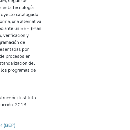
BIM, según los
 esta tecnología.
proyecto catalogado
orma, una alternativa
Mediante un BEP (Plan
 verificación y
ogramación de
resentadas por
 de procesos en
standarización del
e los programas de
trucción) Instituto
rucción, 2018.
IM (BEP)
,