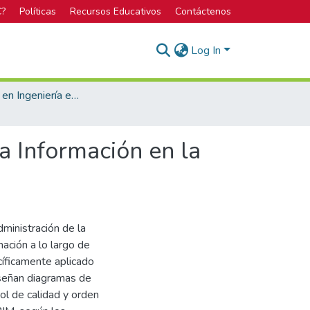
C?
Políticas
Recursos Educativos
Contáctenos
Log In
Licenciatura en Ingeniería en Construcción
a Información en la
dministración de la
ación a lo largo de
cíficamente aplicado
diseñan diagramas de
rol de calidad y orden