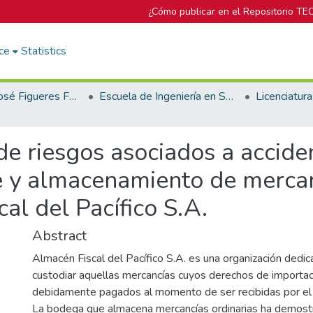
¿Cómo publicar en el Repositorio TE
ce
Statistics
Biblioteca José Figueres Ferrer
Escuela de Ingeniería en Seguridad Laboral e Higiene Ambiental
e riesgos asociados a acciden
e y almacenamiento de mercan
l del Pacífico S.A.
Abstract
Almacén Fiscal del Pacífico S.A. es una organización dedica
custodiar aquellas mercancías cuyos derechos de importac
debidamente pagados al momento de ser recibidas por el 
La bodega que almacena mercancías ordinarias ha demostr