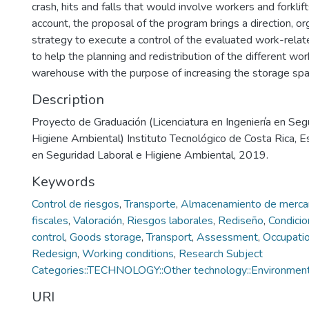
crash, hits and falls that would involve workers and forklifts
account, the proposal of the program brings a direction, or
strategy to execute a control of the evaluated work-relate
to help the planning and redistribution of the different wor
warehouse with the purpose of increasing the storage spa
Description
Proyecto de Graduación (Licenciatura en Ingeniería en Seg
Higiene Ambiental) Instituto Tecnológico de Costa Rica, E
en Seguridad Laboral e Higiene Ambiental, 2019.
Keywords
Control de riesgos
,
Transporte
,
Almacenamiento de merca
fiscales
,
Valoración
,
Riesgos laborales
,
Rediseño
,
Condicio
control
,
Goods storage
,
Transport
,
Assessment
,
Occupatio
Redesign
,
Working conditions
,
Research Subject
Categories::TECHNOLOGY::Other technology::Environment
URI