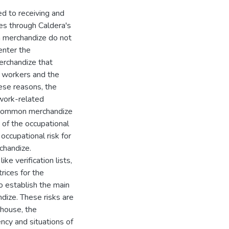
ed to receiving and
ies through Caldera's
n merchandize do not
enter the
erchandize that
f workers and the
hese reasons, the
 work-related
f common merchandize
 of the occupational
occupational risk for
chandize.
ke verification lists,
rices for the
o establish the main
dize. These risks are
ehouse, the
ncy and situations of