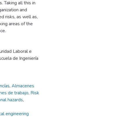
. Taking all this in
ganization and
d risks, as well as,
king areas of the
ce.
uridad Laboral e
scuela de Ingeniería
ncías
,
Almacenes
nes de trabajo
,
Risk
nal hazards
,
al engineering