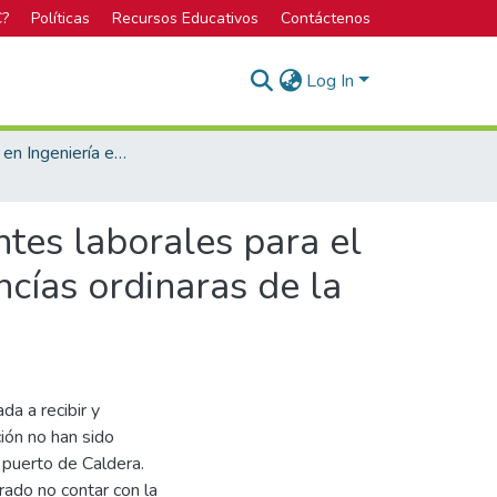
C?
Políticas
Recursos Educativos
Contáctenos
Log In
Licenciatura en Ingeniería en Seguridad Laboral e Higiene Ambiental
tes laborales para el
cías ordinaras de la
da a recibir y
ión no han sido
puerto de Caldera.
ado no contar con la