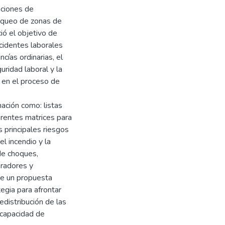
aciones de
loqueo de zonas de
ció el objetivo de
cidentes laborales
ías ordinarias, el
uridad laboral y la
s en el proceso de
ación como: listas
ferentes matrices para
s principales riesgos
l incendio y la
de choques,
oradores y
 de un propuesta
tegia para afrontar
edistribución de las
 capacidad de