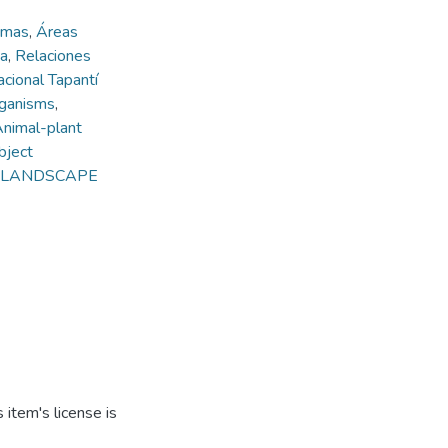
emas
,
Áreas
na
,
Relaciones
cional Tapantí
rganisms
,
nimal-plant
bject
nd LANDSCAPE
item's license is