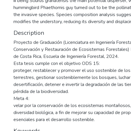
iii being Sciurus granatensis the main potential disperser, 
hummingbird Phaethornis guy turned out to be the pollinat
the invasive species. Species composition analysis sugges
modifies the understory, reducing its diversity and displaci
Description
Proyecto de Graduación (Licenciatura en Ingeniería Foresta
Conservación y Restauración de Ecosistemas Forestales) I
de Costa Rica, Escuela de Ingeniería Forestal, 2024.
Esta tesis cumple con el objetivo ODS 15:
proteger, restablecer y promover el uso sostenible de lo
terrestres, gestionar sosteniblemente los bosques, luchar 
desertificación, detener e invertir la degradación de las tie
pérdida de la biodiversidad.
Meta 4:
velar por la conservación de los ecosistemas montañosos, 
diversidad biológica, a fin de mejorar su capacidad de prop
esenciales para el desarrollo sostenible.
Keywords