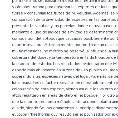
planta-animal se realizaron muestreos mediante puntos de
y cámaras trampa para observar las especies de fauna que
flores y consumían los frutos de M. velutina. Además, se r
comparación de la diversidad de especies en las parcelas
presente M. velutina y las parcelas donde estuvo ausente.
mediante el uso de índices de similitud se determinaron di
composición del sotobosque causadas posiblemente por la
especie invasora. Adicionalmente, por medio de un escala
multidimensional no métrico se observó la influencia la hum
cobertura del dosel y la temperatura en la distribución de 
la especie de estudio. Los resultados evidenciaron que M. 
especie más abundante en la zona de uso público del área
superando a las especies nativas del lugar. Además, se d
luminosidad es un factor relevante en el establecimiento 
colonización de esta especie, siendo así que los valores 
altos resultaron en áreas de claro en el bosque. Por otro l
que la especie presenta múltiples interacciones planta an
el sitio, siendo Sciurus granatensis el principal dispersor p
el colibrí Phaethornis guy resultó ser el polinizador por ex