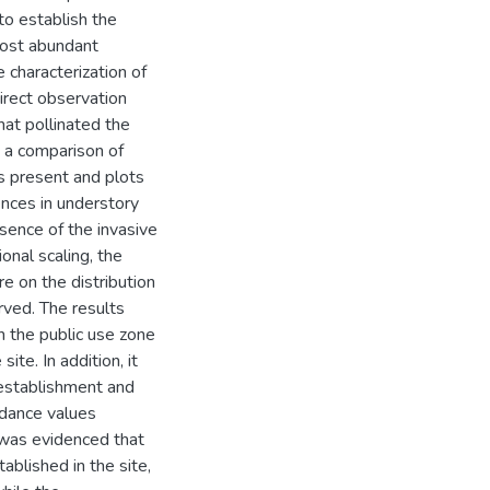
o establish the
most abundant
 characterization of
direct observation
hat pollinated the
, a comparison of
s present and plots
rences in understory
sence of the invasive
onal scaling, the
e on the distribution
rved. The results
 the public use zone
ite. In addition, it
 establishment and
ndance values
t was evidenced that
ablished in the site,