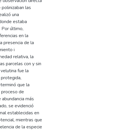
 observación directa
 polinizaban las
ealizó una
 donde estaba
 Por último,
ferencias en la
 presencia de la
miento i
edad relativa, la
las parcelas con y sin
velutina fue la
 protegida,
eterminó que la
y proceso de
de abundancia más
ado, se evidenció
imal establecidas en
otencial, mientras que
celencia de la especie