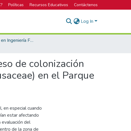
C?
Políticas
Recursos Educativos
Contáctenos
Log In
Licenciatura en Ingeniería Forestal
eso de colonización
usaceae) en el Parque
l, en especial cuando
ían estar afectando
 evaluación del
entro de la zona de