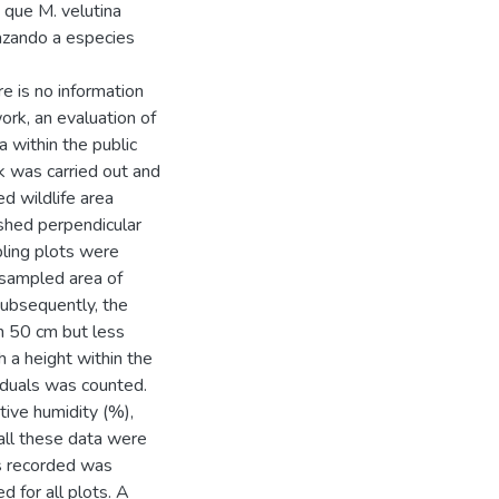
 que M. velutina
azando a especies
e is no information
ork, an evaluation of
a within the public
k was carried out and
ed wildlife area
shed perpendicular
pling plots were
 sampled area of
Subsequently, the
an 50 cm but less
 a height within the
iduals was counted.
tive humidity (%),
 all these data were
es recorded was
d for all plots. A