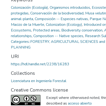
Colonización (Ecología)
,
Organismos introducidos
,
Ecosist
protegidas
,
Conservación de la biodiversidad
,
Musa veluti
animal-planta
,
Composición -- Especies nativas
,
Parque Na
Macizo de la Muerte
,
Colonization (Ecology)
,
Introduced o
Ecosystems
,
Protected areas
,
Biodiversity conservation
,
A
relationships
,
Composition -- Native species
,
Research Su
Categories::FORESTRY, AGRICULTURAL SCIENCES a
PLANNING
URI
https://hdl.handle.net/2238/16283
Collections
Licenciatura en Ingeniería Forestal
Creative Commons license
Except where otherwised noted, this 
described as
acceso abierto