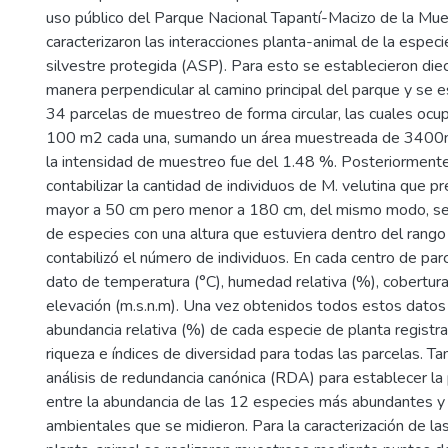
uso público del Parque Nacional Tapantí-Macizo de la Mue
caracterizaron las interacciones planta-animal de la especi
silvestre protegida (ASP). Para esto se establecieron die
manera perpendicular al camino principal del parque y se e
34 parcelas de muestreo de forma circular, las cuales ocu
100 m2 cada una, sumando un área muestreada de 3400m2
la intensidad de muestreo fue del 1.48 %. Posteriormente
contabilizar la cantidad de individuos de M. velutina que p
mayor a 50 cm pero menor a 180 cm, del mismo modo, se i
de especies con una altura que estuviera dentro del rango
contabilizó el número de individuos. En cada centro de pa
dato de temperatura (°C), humedad relativa (%), cobertura
elevación (m.s.n.m). Una vez obtenidos todos estos datos 
abundancia relativa (%) de cada especie de planta registra
riqueza e índices de diversidad para todas las parcelas. T
análisis de redundancia canónica (RDA) para establecer la 
entre la abundancia de las 12 especies más abundantes y 
ambientales que se midieron. Para la caracterización de la