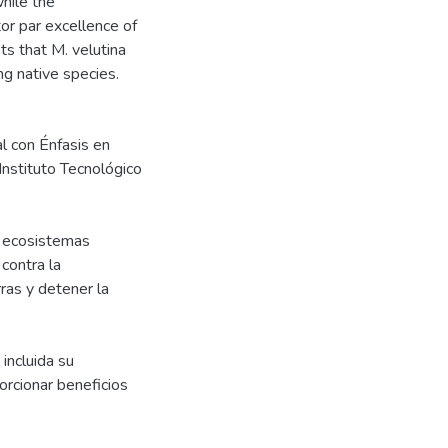
while the
or par excellence of
ts that M. velutina
ng native species.
l con Énfasis en
nstituto Tecnológico
s ecosistemas
contra la
rras y detener la
incluida su
orcionar beneficios