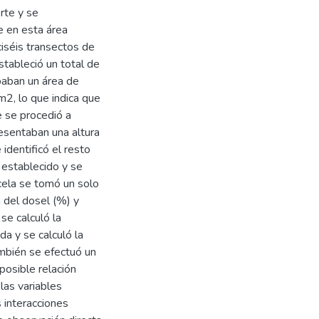
rte y se
e en esta área
ciséis transectos de
stableció un total de
paban un área de
, lo que indica que
 se procedió a
resentaban una altura
dentificó el resto
 establecido y se
rcela se tomó un solo
 del dosel (%) y
se calculó la
da y se calculó la
ambién se efectuó un
posible relación
las variables
s interacciones