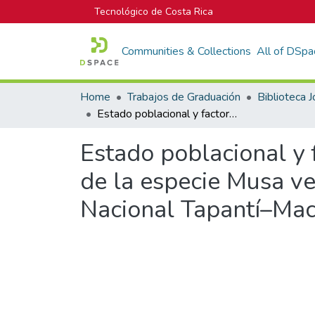
Tecnológico de Costa Rica
Communities & Collections
All of DSpa
Home
Trabajos de Graduación
Estado poblacional y factores asociados en el proceso de colonización de la especie Musa velutina H. Wendl. & Drude (Musaceae) en el Parque Nacional Tapantí–Macizo de la Muerte
Estado poblacional y 
de la especie Musa v
Nacional Tapantí–Mac