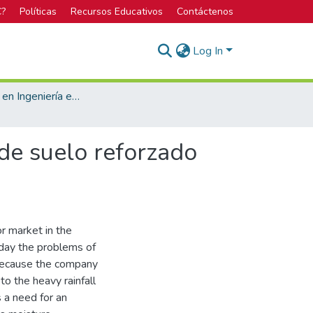
C?
Políticas
Recursos Educativos
Contáctenos
Log In
Licenciatura en Ingeniería en Construcción
de suelo reforzado
.
r market in the
y day the problems of
 because the company
to the heavy rainfall
s a need for an