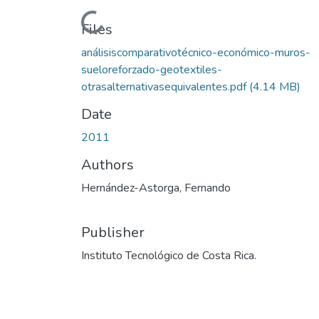
Loading...
Files
análisiscomparativotécnico-económico-muros-
sueloreforzado-geotextiles-
otrasalternativasequivalentes.pdf
(4.14 MB)
Date
2011
Authors
Hernández-Astorga, Fernando
Publisher
Instituto Tecnológico de Costa Rica.