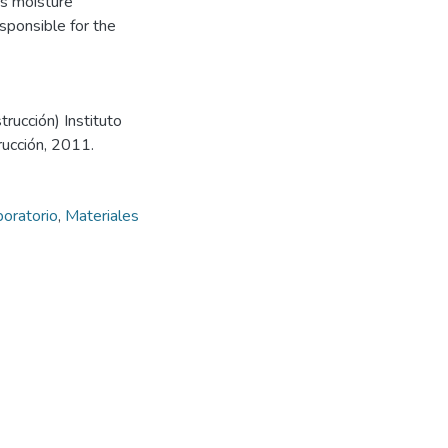
is moisture
esponsible for the
rucción) Instituto
rucción, 2011.
oratorio
,
Materiales