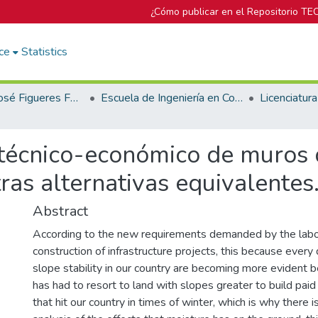
¿Cómo publicar en el Repositorio TE
ce
Statistics
Biblioteca José Figueres Ferrer
Escuela de Ingeniería en Construcción
 técnico-económico de muros 
ras alternativas equivalentes
Abstract
According to the new requirements demanded by the labo
construction of infrastructure projects, this because ever
slope stability in our country are becoming more evident
has had to resort to land with slopes greater to build paid 
that hit our country in times of winter, which is why there i