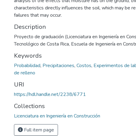
analysis of the effects that moisture has on the ground, th
characteristics directly influences the soil, which may be r
failures that may occur.
Description
Proyecto de graduación (Licenciatura en Ingeniería en Const
Tecnológico de Costa Rica, Escuela de Ingeniería en Const
Keywords
Probabilidad
,
Precipitaciones
,
Costos
,
Experimentos de lab
de relleno
URI
https://hdl.handle.net/2238/6771
Collections
Licenciatura en Ingeniería en Construcción
Full item page