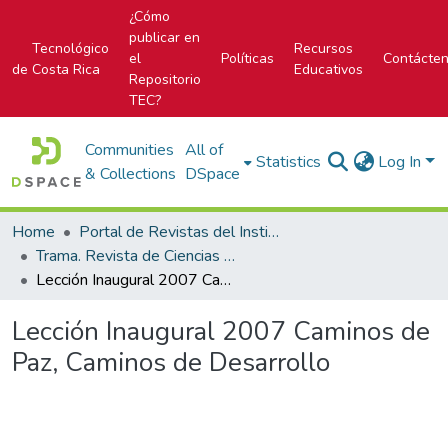
¿Cómo
publicar en
Tecnológico
Recursos
el
Políticas
Contácte
de Costa Rica
Educativos
Repositorio
TEC?
Communities
All of
Statistics
Log In
& Collections
DSpace
Home
Portal de Revistas del Instituto Tecnológico de Costa Rica
Trama. Revista de Ciencias Sociales y Humanidades
Lección Inaugural 2007 Caminos de Paz, Caminos de Desarrollo
Lección Inaugural 2007 Caminos de
Paz, Caminos de Desarrollo