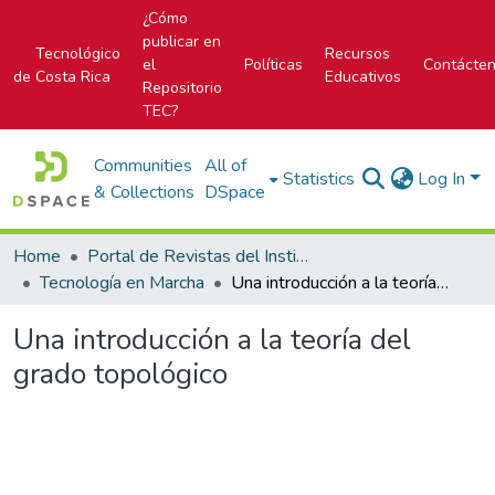
¿Cómo
publicar en
Tecnológico
Recursos
el
Políticas
Contácte
de Costa Rica
Educativos
Repositorio
TEC?
Communities
All of
Statistics
Log In
& Collections
DSpace
Home
Portal de Revistas del Instituto Tecnológico de Costa Rica
Tecnología en Marcha
Una introducción a la teoría del grado topológico
Una introducción a la teoría del
grado topológico