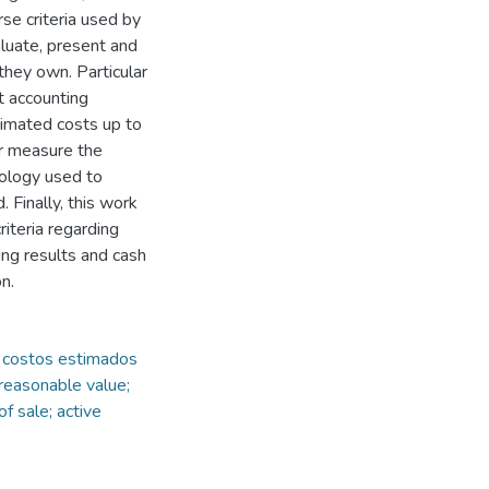
rse criteria used by
aluate, present and
they own. Particular
at accounting
timated costs up to
ter measure the
dology used to
. Finally, this work
iteria regarding
ting results and cash
tion.
a; costos estimados
 reasonable value;
f sale; active