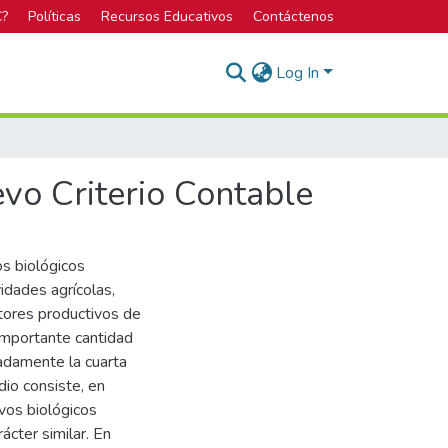
C?
Políticas
Recursos Educativos
Contáctenos
Log In
vo Criterio Contable
os biológicos
idades agrícolas,
tores productivos de
importante cantidad
adamente la cuarta
dio consiste, en
ivos biológicos
ácter similar. En