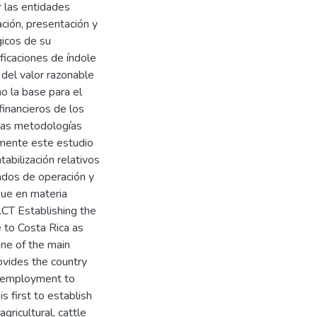
r las entidades
ación, presentación y
gicos de su
ificaciones de índole
 del valor razonable
o la base para el
financieros de los
 las metodologías
almente este estudio
abilización relativos
tados de operación y
que en materia
ACT Establishing the
e to Costa Rica as
 one of the main
ovides the country
s employment to
s first to establish
gricultural, cattle