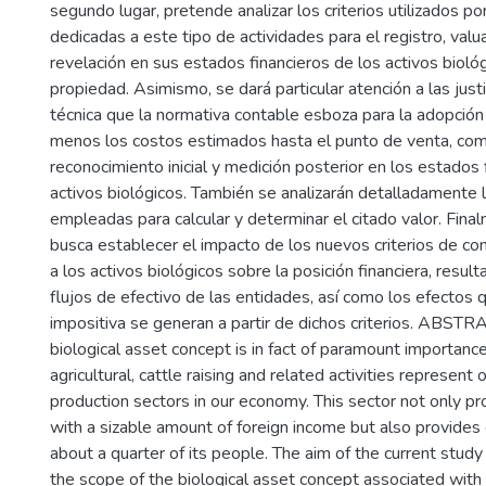
segundo lugar, pretende analizar los criterios utilizados po
dedicadas a este tipo de actividades para el registro, valu
revelación en sus estados financieros de los activos bioló
propiedad. Asimismo, se dará particular atención a las just
técnica que la normativa contable esboza para la adopción
menos los costos estimados hasta el punto de venta, com
reconocimiento inicial y medición posterior en los estados 
activos biológicos. También se analizarán detalladamente
empleadas para calcular y determinar el citado valor. Fin
busca establecer el impacto de los nuevos criterios de cont
a los activos biológicos sobre la posición financiera, resul
flujos de efectivo de las entidades, así como los efectos 
impositiva se generan a partir de dichos criterios. ABSTR
biological asset concept is in fact of paramount importanc
agricultural, cattle raising and related activities represent
production sectors in our economy. This sector not only pr
with a sizable amount of foreign income but also provide
about a quarter of its people. The aim of the current study i
the scope of the biological asset concept associated with a