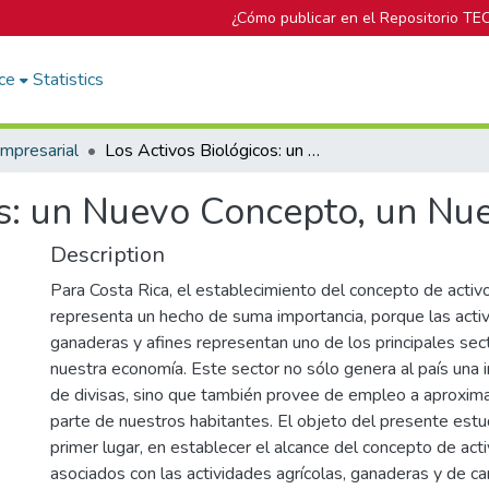
¿Cómo publicar en el Repositorio TE
ce
Statistics
mpresarial
Los Activos Biológicos: un Nuevo Concepto, un Nuevo Criterio Contable
s: un Nuevo Concepto, un Nue
Description
Para Costa Rica, el establecimiento del concepto de activ
representa un hecho de suma importancia, porque las activ
ganaderas y afines representan uno de los principales sec
nuestra economía. Este sector no sólo genera al país una 
de divisas, sino que también provee de empleo a aproxim
parte de nuestros habitantes. El objeto del presente estu
primer lugar, en establecer el alcance del concepto de act
asociados con las actividades agrícolas, ganaderas y de car