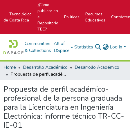
¿Cómo
publicar en
Tecnológico
Recursos
el
Políticas
Contácte
de Costa Rica
Educativos
Repositorio
TEC?
Communities
All of
Statistics
Log In
& Collections
DSpace
Home
Desarrollo Académico
Desarrollo Académico
Propuesta de perfil académico-profesional de la persona graduada para la Licenciatura en Ingeniería Electrónica: informe técnico TR-CC-IE-01
Propuesta de perfil académico-
profesional de la persona graduada
para la Licenciatura en Ingeniería
Electrónica: informe técnico TR-CC-
IE-01