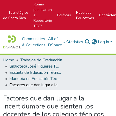
¿Cómo
publicar en
Tecnológico
Recursos
el
Políticas
Contácte
de Costa Rica
Educativos
Repositorio
TEC?
Communities
All of
Statistics
Log In
& Collections
DSpace
Home
Trabajos de Graduación
Biblioteca José Figueres Ferrer
Escuela de Educación Técnica
Maestría en Educación Técnica
Factores que dan lugar a la incertidumbre que sienten los docentes de los colegios técnicos, respecto a la posible implementación de la educación dual en el sistema educativo costarricense.
Factores que dan lugar a la
incertidumbre que sienten los
docentes de los colegios técnicos,