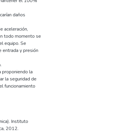
 mantener el 100%
ocarían daños
e aceleración,
. En todo momento se
del equipo. Se
 entrada y presión
.
ta proponiendo la
nar la seguridad de
el funcionamiento
ica). Instituto
ca, 2012.