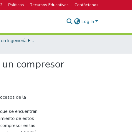
C?
Políticas
Recursos Educativos
Contáctenos
Log In
Licenciatura en Ingeniería Electrónica
e un compresor
rocesos de la
s que se encuentran
namiento de estos
a compresor en las