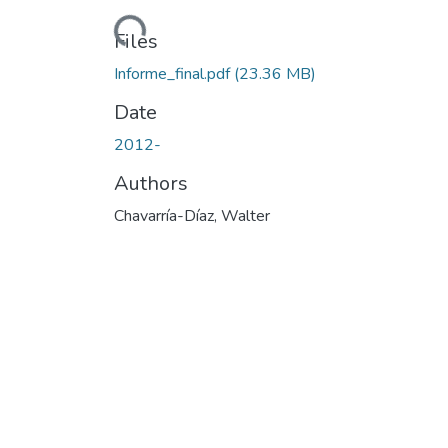
Loading...
Files
Informe_final.pdf
(23.36 MB)
Date
2012-
Authors
Chavarría-Díaz, Walter