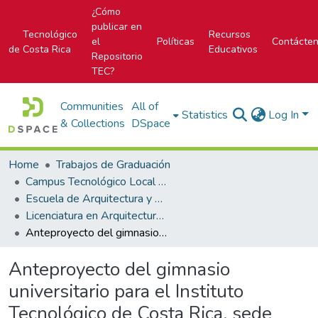
¿Cómo
publicar en
Tecnológico
Recursos
el
Políticas
Contácte
de Costa Rica
Educativos
Repositorio
TEC?
Communities
All of
Statistics
Log In
& Collections
DSpace
Home
Trabajos de Graduación
Campus Tecnológico Local San José
Escuela de Arquitectura y Urbanismo
Licenciatura en Arquitectura y Urbanismo
Anteproyecto del gimnasio universitario para el Instituto Tecnológico de Costa Rica, sede Cartago : arquitectura deportiva
Anteproyecto del gimnasio
universitario para el Instituto
Tecnológico de Costa Rica, sede