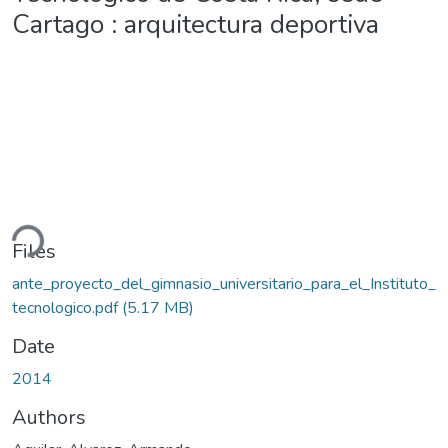
Cartago : arquitectura deportiva
ding...
Files
ante_proyecto_del_gimnasio_universitario_para_el_Instituto_
tecnologico.pdf
(5.17 MB)
Date
2014
Authors