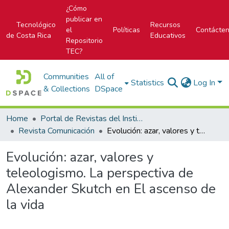
¿Cómo
publicar en
Tecnológico
Recursos
el
Políticas
Contácte
de Costa Rica
Educativos
Repositorio
TEC?
Communities
All of
Statistics
Log In
& Collections
DSpace
Home
Portal de Revistas del Instituto Tecnológico de Costa Rica
Revista Comunicación
Evolución: azar, valores y teleologismo. La perspectiva de Alexander Skutch en El ascenso de la vida
Evolución: azar, valores y
teleologismo. La perspectiva de
Alexander Skutch en El ascenso de
la vida