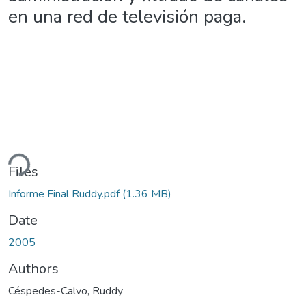
en una red de televisión paga.
ding...
Files
Informe Final Ruddy.pdf
(1.36 MB)
Date
2005
Authors
Céspedes-Calvo, Ruddy