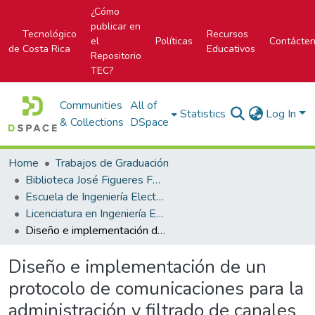
¿Cómo
publicar en
Tecnológico
Recursos
el
Políticas
Contácte
de Costa Rica
Educativos
Repositorio
TEC?
Communities
All of
Statistics
Log In
& Collections
DSpace
Home
Trabajos de Graduación
Biblioteca José Figueres Ferrer
Escuela de Ingeniería Electrónica
Licenciatura en Ingeniería Electrónica
Diseño e implementación de un protocolo de comunicaciones para la administración y filtrado de canales en una red de televisión paga.
Diseño e implementación de un
protocolo de comunicaciones para la
administración y filtrado de canales